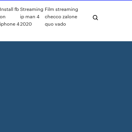
Install fb
Streaming
Film streaming
on
ip man 4
checco zalone
iphone 4
2020
quo vado