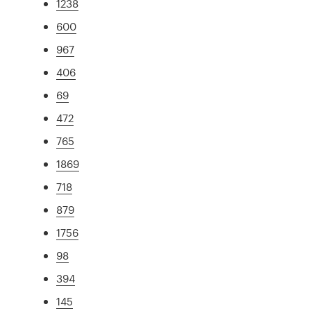
1238
600
967
406
69
472
765
1869
718
879
1756
98
394
145