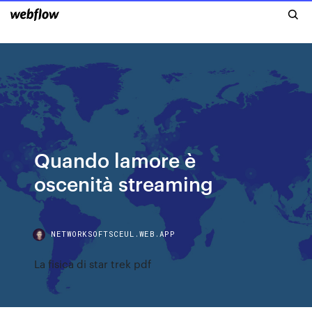
Quando lamore è
oscenità streaming
NETWORKSOFTSCEUL.WEB.APP
La fisica di star trek pdf